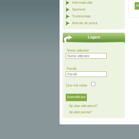
Informatii utile
A
Sponsori
Testimoniale
Articole de presa
Logare
Nume utilizator
Parolă
Ţine-mă minte
Autentificare
Aţi uitat utilizatorul?
Aţi uitat parola?