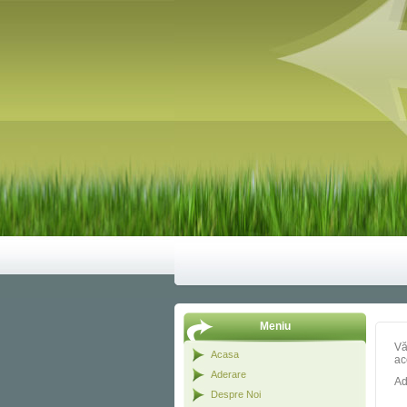
Meniu
Vă
Acasa
ac
Aderare
Ad
Despre Noi