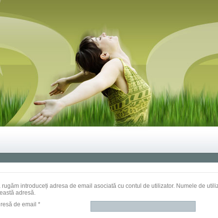
 rugăm introduceți adresa de email asociată cu contul de utilizator. Numele de utiliza
eastă adresă.
resă de email
*