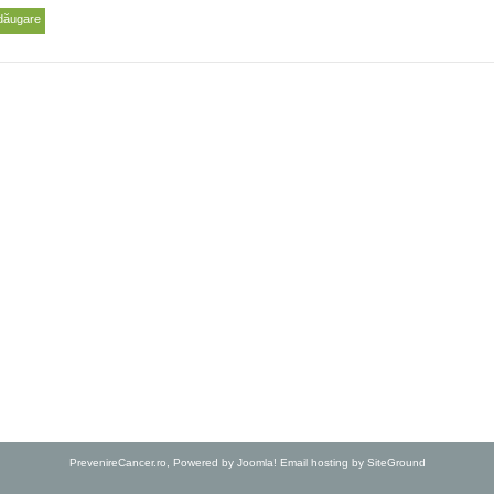
dăugare
PrevenireCancer.ro, Powered by
Joomla!
Email hosting
by SiteGround